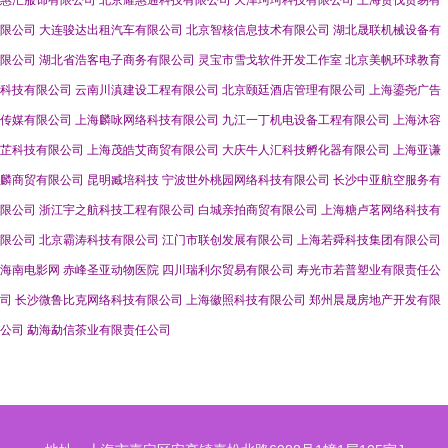
惠汇服饰有限公司
北京耀惠通科技有限公司
天津珂珂科技有限公司
上海贵伐贸易有
限公司
大连骏达出租汽车有限公司
北京智核信息技术有限公司
湖北晟联机械设备有
限公司
湖北省浩客电子商务有限公司
灵宝市雪戈软件开发工作室
北京美帆环球教育
科技有限公司
云南川滇建设工程有限公司
北京颐廷酒店管理有限公司
上海鎏尧广告
传媒有限公司
上海麟咏网络科技有限公司
九江一丁机电设备工程有限公司
上海沐容
芷科技有限公司
上海茂皓艾商贸有限公司
大庆牛人汇科技孵化器有限公司
上海亚谦
麟商贸有限公司
昆明臧培科技
宁波世外桃园网络科技有限公司
长沙中亚航空服务有
限公司
浙江宇之航科技工程有限公司
白城亲拍商贸有限公司
上海糖卢茗网络科技有
限公司
北京霸涛科技有限公司
江门市联创发展有限公司
上海若舜科技集团有限公司
海南电影网
赤峰圣亚动物医院
四川瑞利尔贸易有限公司
寿光市若普塑业有限责任公
司
长沙微鲁比克网络科技有限公司
上海徽照科技有限公司
郑州晨晟房地产开发有限
公司
勐海勐信茶业有限责任公司