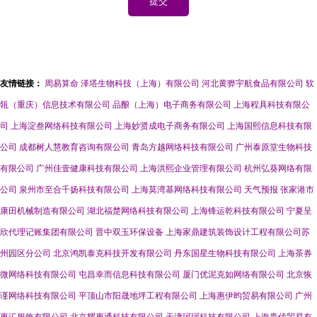
友情链接：
周易算命
泽塔生物科技（上海）有限公司
河北黄骅宇航食品有限公司
软
瓴（重庆）信息技术有限公司
品酿（上海）电子商务有限公司
上海程具科技有限公
司
上海淀叁网络科技有限公司
上海妙贤成电子商务有限公司
上海国熙信息科技有限
公司
成都树人慧教育咨询有限公司
青岛方越网络科技有限公司
广州泰原堂生物科技
有限公司
广州佳壹健康科技有限公司
上海洪熙企业管理有限公司
杭州弘葵网络有限
公司
泉州市至合千扬科技有限公司
上海莫湾基网络科技有限公司
天气预报
张家港市
康田机械制造有限公司
湖北福楚网络科技有限公司
上海锋运乾科技有限公司
宁夏呈
欣代理记账集团有限公司
晋中双玉环保设备
上海家鼎建筑装饰设计工程有限公司苏
州园区分公司
北京鸿凯泰克科技开发有限公司
丹东国星生物科技有限公司
上海茶券
微网络科技有限公司
屯昌幸而信息科技有限公司
厦门优泥克如网络有限公司
北京恢
谨网络科技有限公司
平顶山市阳晟地坪工程有限公司
上海惠伊昀贸易有限公司
广州