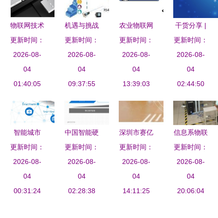
道
展
转型的性价
比之选
物联网技术
机遇与挑战
农业物联网
干货分享 |
服务赋能河
更新时间：
更新时间：
并存 窄带
更新时间：
解决方案
10大物联网
更新时间：
南省通信工
2026-08-
物联网的快
2026-08-
让智慧农业
2026-08-
应用的基础
2026-08-
程局有限责
04
速发展推动
04
大放光彩
04
安全提示
04
任公司 构
01:40:05
射频前端应
09:37:55
13:39:03
02:44:50
建智能连接
用迈向新高
未来
度
智能城市
中国智能硬
深圳市赛亿
信息系物联
物联网技术
更新时间：
件创新产业
更新时间：
科技开发有
更新时间：
网技能组暑
更新时间：
服务引领的
2026-08-
2026-08-
发展分析
限公司 赋
2026-08-
期一阶段集
2026-08-
未来之城
04
（2017）
04
能物联网行
04
训总结——
04
00:31:24
——物联网
02:28:38
业革新的技
14:11:25
聚焦物联网
20:06:04
技术服务的
术先锋
技术服务能