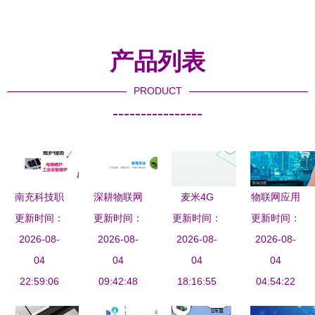
网市场规模将达1.1万亿美元
谨慎
机遇与挑战并存
产品列表
PRODUCT
----------------
南充科技职
深耕物联网
麦米4G
物联网应用
业学院物联
更新时间：
运营服务领
更新时间：
更新时间：
Cat.4 RTU
技术专业的
更新时间：
网应用技术
2026-08-
域，中天网
2026-08-
网关 轻松
2026-08-
学科归属与
2026-08-
专业 前景
04
景将亮相
04
搞定远程数
04
服务领域解
04
广阔，产学
22:59:06
IOTE2019
09:42:48
据采集与控
18:16:55
04:54:22
析
融合的快车
深圳物联网
制，数智化